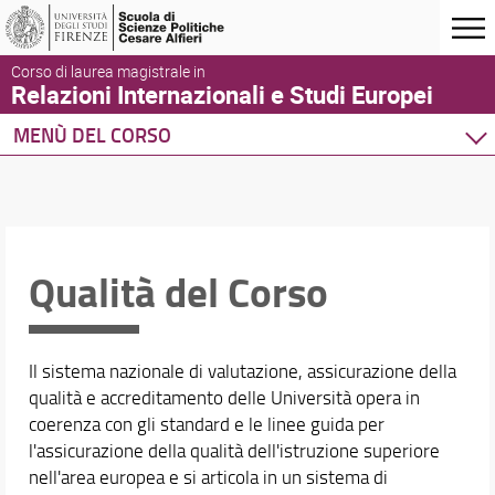
Corso di laurea magistrale in
Relazioni Internazionali e Studi Europei
MENÙ DEL CORSO
Home
Corso di studio
Presentazione del Corso
Orientamento
Qualità del Corso
Per iscriversi
Studenti con disabilità o DSA. Accoglienza e Servizi
Conferenze, seminari ed altri eventi
Il sistema nazionale di valutazione, assicurazione della
Qualità del Corso di Studio
qualità e accreditamento delle Università opera in
Organizzazione
coerenza con gli standard e le linee guida per
Sedi e strutture
l'assicurazione della qualità dell'istruzione superiore
Norme e regolamenti
nell'area europea e si articola in un sistema di
Area riservata