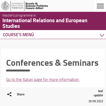
Master's programme in
International Relations and European
Studies
COURSE'S MENÙ
Home
Degree Program
Courses
Conferences & Seminars
Schedules & Calendars
Go to the Italian page for more information.
last
Share
update
30.09.2022