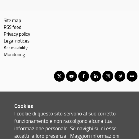
Site map
RSS feed
Privacy policy
Legal notices
Accessibility
Monitoring
Corso di Laurea Magistrale in Relazioni Internazionali e Studi
Europei
Cookies
© Copyright 2012-2026 Università degli Studi di Firenze UNIFI
I cookie di questo sito servono al suo corretto
P.IVA/Cod.Fis 01279680480
funzionamento e non raccolgono alcuna tua
informazione personale. Se navighi su di esso
Scuola di Scienze Politiche 'Cesare Alfieri' - Via delle Pandette, 32 -
accetti la loro presenza.
Maggiori informazioni